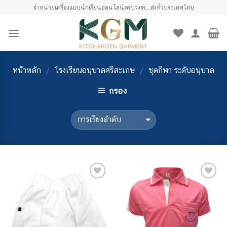
Skip
จำหน่ายเครื่องแบบนักเรียนออนไลน์ครบวงจร...ส่งทั่วประเทศไทย
to
content
หน้าหลัก
โรงเรียนอนุบาลศรีสะเกษ
ชุดกีฬา ระดับอนุบาล
/
/
กรอง
เพิ่มไป
เพิ่มไป
ยัง
ยัง
รายการ
รายการ
โปรด
โปรด