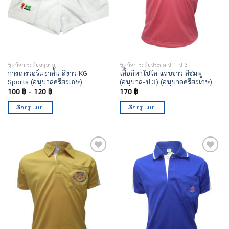
ชุดกีฬา ระดับอนุบาล
ชุดกีฬา ระดับประถม ป.1-ป.3
กางเกงวอร์มขาสั้น สีขาว KG
เสื้อกีฬาโปโล แถบขาว สีชมพู
Sports (อนุบาลศรีสะเกษ)
(อนุบาล-ป.3) (อนุบาลศรีสะเกษ)
100
฿
–
120
฿
170
฿
เลือกรูปแบบ
เลือกรูปแบบ
เพิ่มไป
เพิ่มไป
ยัง
ยัง
รายการ
รายการ
โปรด
โปรด