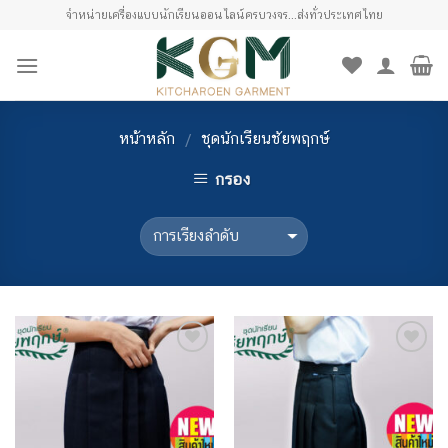
Skip
จำหน่ายเครื่องแบบนักเรียนออนไลน์ครบวงจร...ส่งทั่วประเทศไทย
to
content
หน้าหลัก
ชุดนักเรียนชัยพฤกษ์
/
กรอง
เพิ่มไป
เพิ่มไป
ยัง
ยัง
รายการ
รายการ
โปรด
โปรด