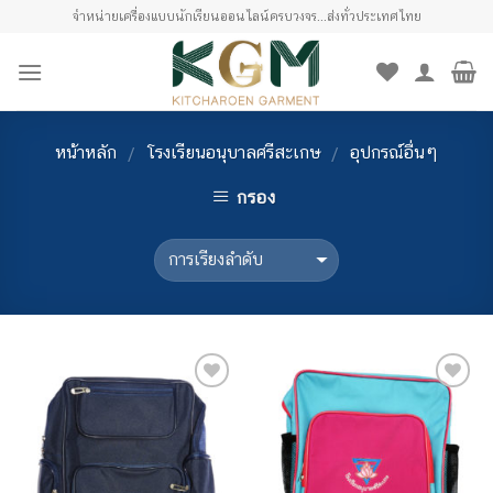
Skip
จำหน่ายเครื่องแบบนักเรียนออนไลน์ครบวงจร...ส่งทั่วประเทศไทย
to
content
หน้าหลัก
โรงเรียนอนุบาลศรีสะเกษ
อุปกรณ์อื่นๆ
/
/
กรอง
เพิ่มไป
เพิ่มไป
ยัง
ยัง
รายการ
รายการ
โปรด
โปรด